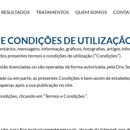
RESULTADOS
TRATAMENTOS
QUEM SOMOS
CONTA
E CONDIÇÕES DE UTILIZAÇÃO
tários, mensagens, informação, gráficos, fotografias, artigos infor
 dos presentes termos e condições de utilização (“Condições”).
tão licenciadas ou são operadas de forma autorizada, pela Dra. So
alidade ou em parte, as presentes Condições e bem assim de estabel
apenas após a sua publicação no site.
ondições, clicando em “Termos e Condições “.
 site, para fins exclusivamente pessoais, através da Internet, nos