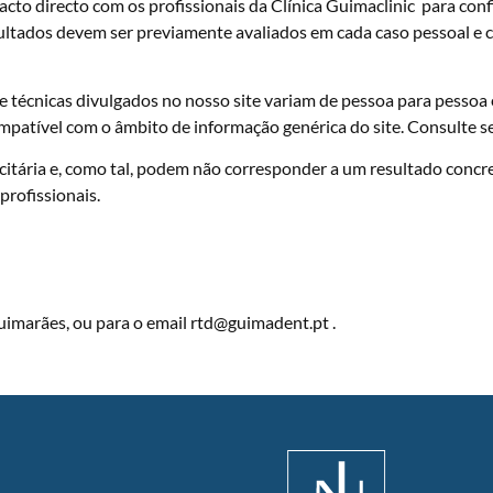
ntacto directo com os profissionais da Clínica Guimaclinic para co
ultados devem ser previamente avaliados em cada caso pessoal e co
e técnicas divulgados no nosso site variam de pessoa para pessoa
ompatível com o âmbito de informação genérica do site. Consulte s
icitária e, como tal, podem não corresponder a um resultado concr
profissionais.
uimarães, ou para o email rtd@guimadent.pt .