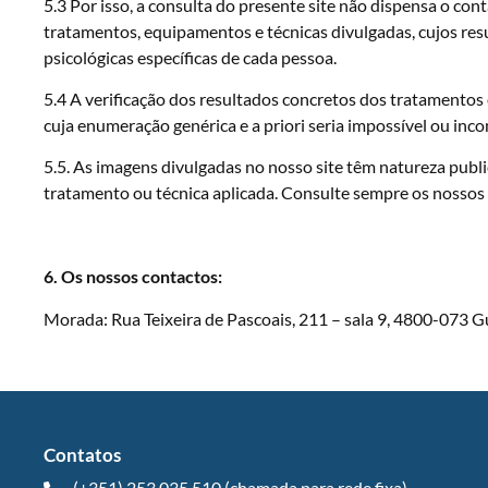
5.3 Por isso, a consulta do presente site não dispensa o co
tratamentos, equipamentos e técnicas divulgadas, cujos res
psicológicas específicas de cada pessoa.
5.4 A verificação dos resultados concretos dos tratamentos 
cuja enumeração genérica e a priori seria impossível ou inc
5.5. As imagens divulgadas no nosso site têm natureza publ
tratamento ou técnica aplicada. Consulte sempre os nossos 
6. Os nossos contactos:
Morada: Rua Teixeira de Pascoais, 211 – sala 9, 4800-073 G
Contatos
(+351) 253 035 510 (chamada para rede fixa)